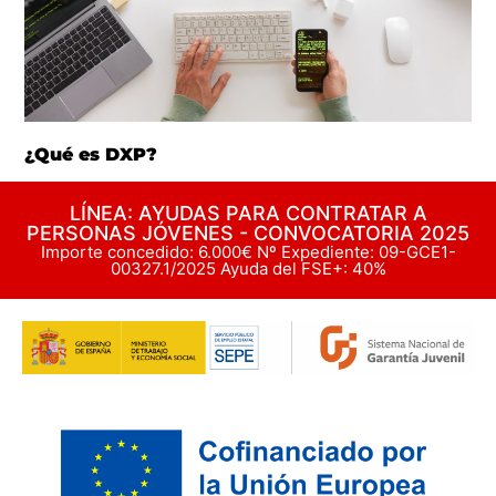
¿Qué es DXP?
LÍNEA: AYUDAS PARA CONTRATAR A
PERSONAS JÓVENES - CONVOCATORIA 2025
Importe concedido: 6.000€ Nº Expediente: 09-GCE1-
00327.1/2025 Ayuda del FSE+: 40%